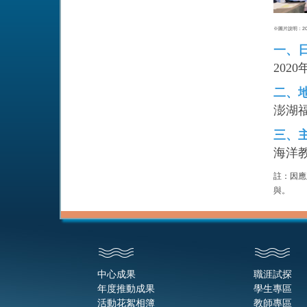
※圖片說明：2
一、
202
二、
澎湖
三、
海洋
註：因應
與。
中心成果
職涯試探
年度推動成果
學生專區
活動花絮相簿
教師專區