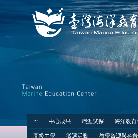
跳
到
主
要
內
容
區
:::
中心成果
職涯試探
海洋教育
高級中學
徵選活動
教學資源與科普