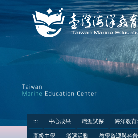
跳
到
主
要
內
容
區
:::
中心成果
職涯試探
海洋教育
高級中學
徵選活動
教學資源與科普