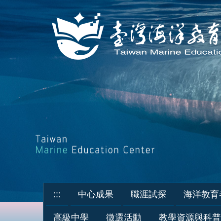
跳
到
主
要
內
容
區
:::
中心成果
職涯試探
海洋教育
高級中學
徵選活動
教學資源與科普