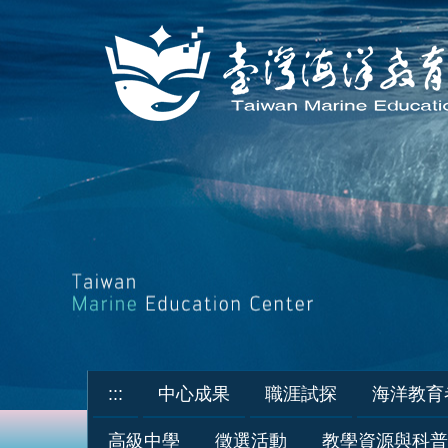
跳
到
主
要
內
容
區
:::
中心成果
職涯試探
海洋教育
高級中學
徵選活動
教學資源與科普