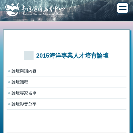
跳
到
主
要
內
容
:::
區
2015海洋專業人才培育論壇
論壇與談內容
論壇議程
論壇專家名單
論壇影音分享
:::