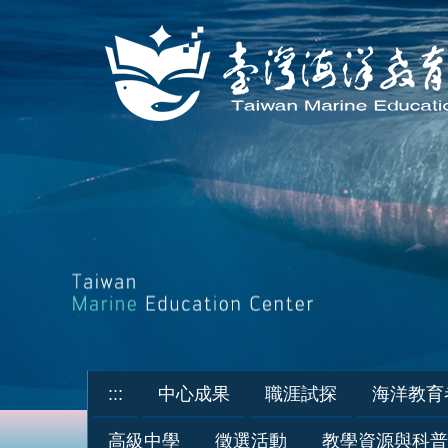
跳
到
主
要
內
容
區
:::
中心成果
職涯試探
海洋教育
高級中學
徵選活動
教學資源與科普