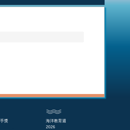
手獎
海洋教育週
2026