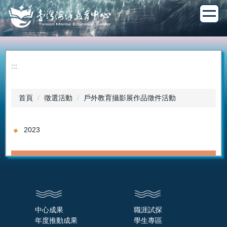
跳
到
主
要
內
容
:::
區
首頁
徵選活動
戶外教育攝影展作品徵件活動
2023
中心成果
職涯試探
年度推動成果
學生專區