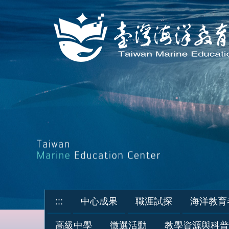
跳
到
主
要
內
容
區
:::
中心成果
職涯試探
海洋教育
高級中學
徵選活動
教學資源與科普