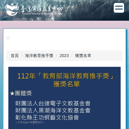
跳
到
主
要
內
容
:::
區
首頁
海洋教育推手獎
2023
獲獎名單